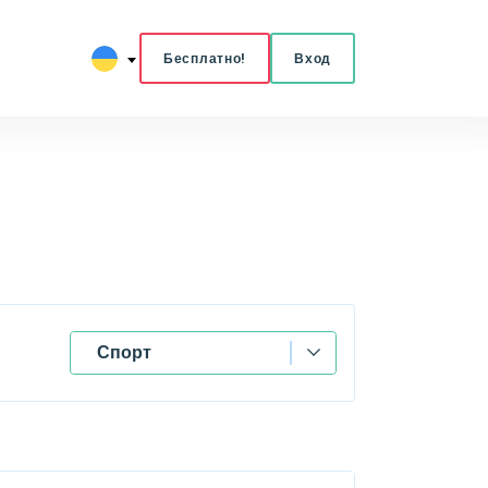
Бесплатно!
Вход
Спорт
Время
Спорт