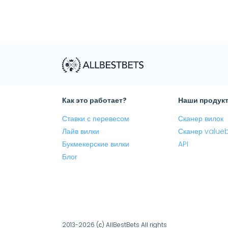
Как это работает?
Наши продук
Ставки с перевесом
Сканер вилок
Лайв вилки
Сканер value
Букмекерские вилки
API
Блог
2013-2026 (с) AllBestBets All rights