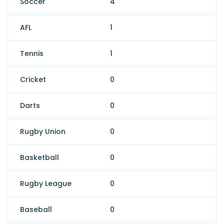
Soccer
4
AFL
1
Tennis
1
Cricket
0
Darts
0
Rugby Union
0
Basketball
0
Rugby League
0
Baseball
0