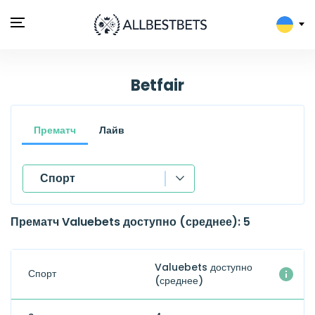
Betfair
Прематч
Лайв
Спорт
Время
Прематч Valuebets доступно (среднее): 5
Спорт
Valuebets доступно
Спорт
(среднее)