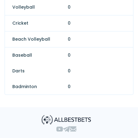
Volleyball
0
Cricket
0
Beach Volleyball
0
Baseball
0
Darts
0
Badminton
0