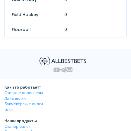
Field Hockey
0
Floorball
0
Как это работает?
Ставки с перевесом
Лайв вилки
Букмекерские вилки
Блог
Наши продукты
Сканер вилок