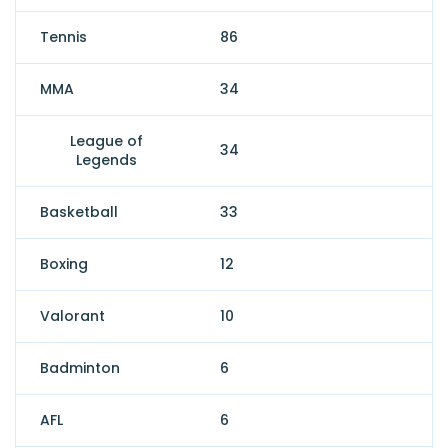
Tennis
86
MMA
34
League of
34
Legends
Basketball
33
Boxing
12
Valorant
10
Badminton
6
AFL
6