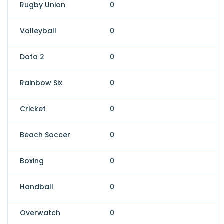
Rugby Union
0
Volleyball
0
Dota 2
0
Rainbow Six
0
Cricket
0
Beach Soccer
0
Boxing
0
Handball
0
Overwatch
0