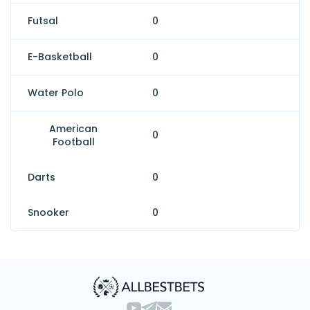
Futsal
0
E-Basketball
0
Water Polo
0
American
0
Football
Darts
0
Snooker
0