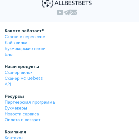
Как это работает?
Ставки с перевесом
Лайв вилки
Букмекерские вилки
Блог
Наши продукты
Сканер вилок
Сканер valuebets
API
Ресурсы
Партнерская программа
Букмекеры
Новости сервиса
Оплата и возврат
Компания
Контакты