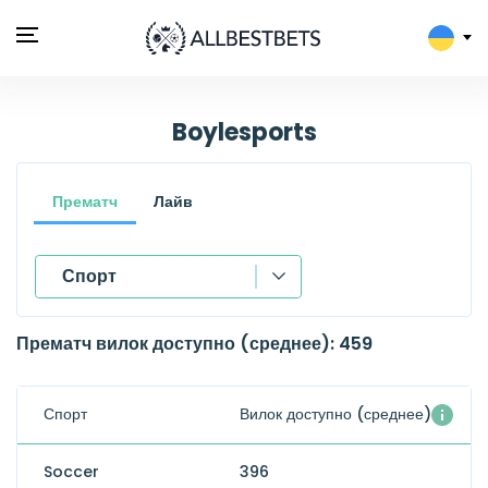
Boylesports
Прематч
Лайв
Спорт
Букмекеры
Прематч вилок доступно (среднее): 459
Время
Спорт
Вилок доступно (среднее)
Спорт
Soccer
396