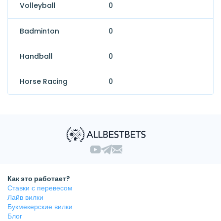
Volleyball
0
Badminton
0
Handball
0
Horse Racing
0
Как это работает?
Ставки с перевесом
Лайв вилки
Букмекерские вилки
Блог