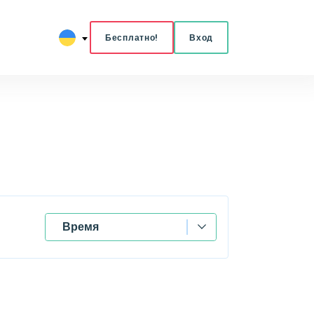
Бесплатно!
Вход
Время
Букмекеры
Время