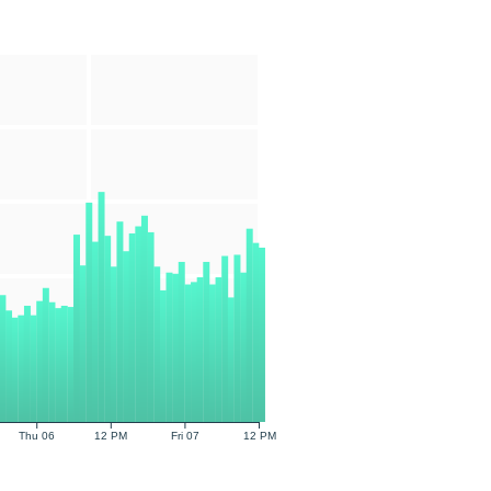
Спорт
Thu 06
12 PM
Fri 07
12 PM