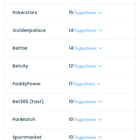
Pokerstars
15
Подробнее
Goldenpalace
14
Подробнее
Betfair
14
Подробнее
Betcity
12
Подробнее
PaddyPower
11
Подробнее
Bet365 (Fast)
10
Подробнее
PariMatch
10
Подробнее
Sportmarket
10
Подробнее