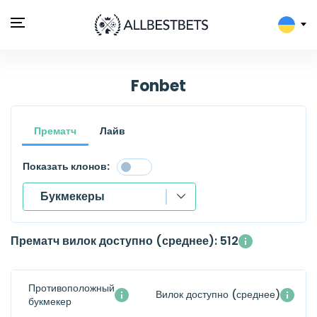
Fonbet
Прематч
Лайв
Показать клонов:
Букмекеры
Букмекеры
Прематч вилок доступно (среднее): 512
Время
Противоположный
Вилок доступно (среднее)
букмекер
Спорт