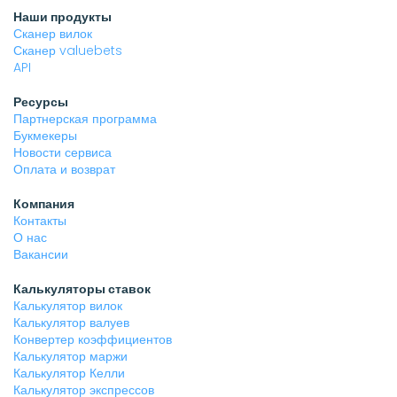
Наши продукты
Сканер вилок
Сканер valuebets
API
Ресурсы
Партнерская программа
Букмекеры
Новости сервиса
Оплата и возврат
Компания
Контакты
О нас
Вакансии
Калькуляторы ставок
Калькулятор вилок
Калькулятор валуев
Конвертер коэффициентов
Калькулятор маржи
Калькулятор Келли
Калькулятор экспрессов