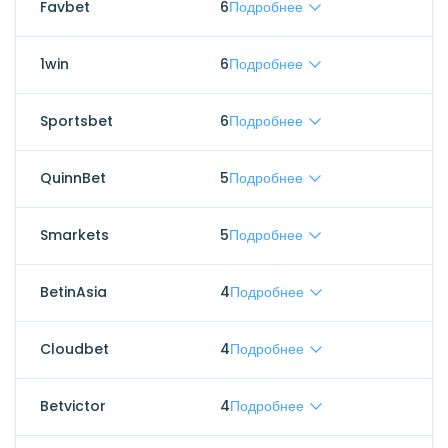
Favbet
6
Подробнее
1win
6
Подробнее
Sportsbet
6
Подробнее
QuinnBet
5
Подробнее
Smarkets
5
Подробнее
BetinAsia
4
Подробнее
Cloudbet
4
Подробнее
Betvictor
4
Подробнее