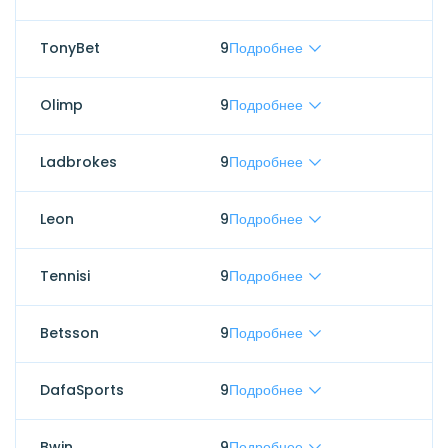
TonyBet
9
Подробнее
Olimp
9
Подробнее
Ladbrokes
9
Подробнее
Leon
9
Подробнее
Tennisi
9
Подробнее
Betsson
9
Подробнее
DafaSports
9
Подробнее
Bwin
9
Подробнее