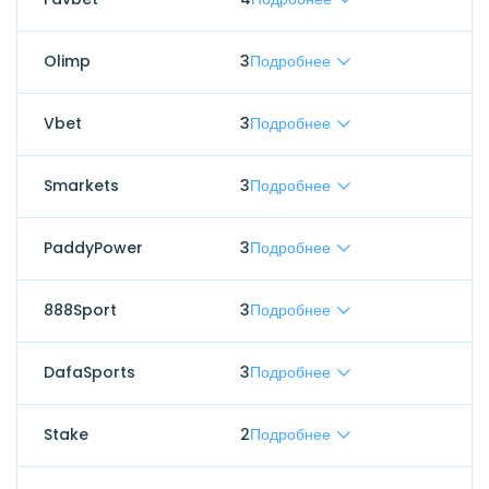
Olimp
3
Подробнее
Vbet
3
Подробнее
Smarkets
3
Подробнее
PaddyPower
3
Подробнее
888Sport
3
Подробнее
DafaSports
3
Подробнее
Stake
2
Подробнее