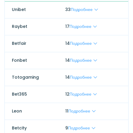
Unibet
33
Подробнее
Raybet
17
Подробнее
Betfair
14
Подробнее
Fonbet
14
Подробнее
Totogaming
14
Подробнее
Bet365
12
Подробнее
Leon
11
Подробнее
Betcity
9
Подробнее