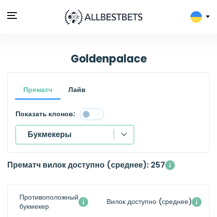
Goldenpalace
Прематч
Лайв
Показать клонов:
Букмекеры
Букмекеры
Прематч вилок доступно (среднее): 257
Время
Противоположный
Вилок доступно (среднее)
букмекер
Спорт