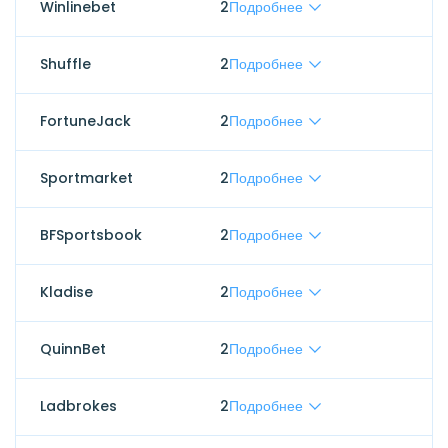
Winlinebet
2
Подробнее
Shuffle
2
Подробнее
FortuneJack
2
Подробнее
Sportmarket
2
Подробнее
BFSportsbook
2
Подробнее
Kladise
2
Подробнее
QuinnBet
2
Подробнее
Ladbrokes
2
Подробнее