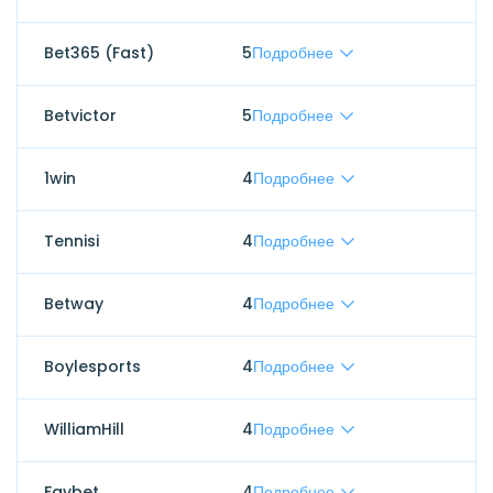
Bet365 (Fast)
5
Подробнее
Betvictor
5
Подробнее
1win
4
Подробнее
Tennisi
4
Подробнее
Betway
4
Подробнее
Boylesports
4
Подробнее
WilliamHill
4
Подробнее
Favbet
4
Подробнее