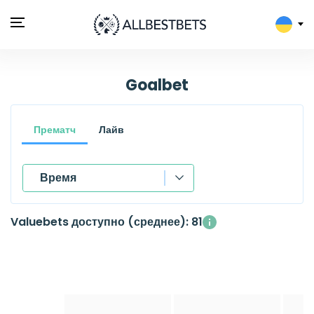
Goalbet
Прематч
Лайв
Время
Время
Valuebets доступно (среднее): 81
Спорт