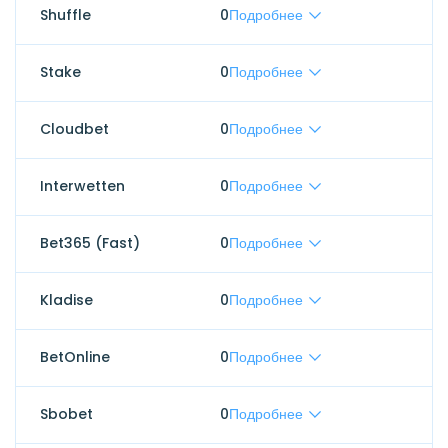
Shuffle
0
Подробнее
Stake
0
Подробнее
Cloudbet
0
Подробнее
Interwetten
0
Подробнее
Bet365 (Fast)
0
Подробнее
Kladise
0
Подробнее
BetOnline
0
Подробнее
Sbobet
0
Подробнее