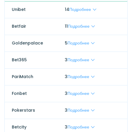
Unibet
14
Подробнее
Betfair
11
Подробнее
Goldenpalace
5
Подробнее
Bet365
3
Подробнее
PariMatch
3
Подробнее
Fonbet
3
Подробнее
Pokerstars
3
Подробнее
Betcity
3
Подробнее