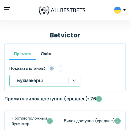
Betvictor
Прематч
Лайв
Показать клонов:
Букмекеры
Букмекеры
Прематч вилок доступно (среднее): 76
Время
Противоположный
Вилок доступно (среднее)
букмекер
Спорт