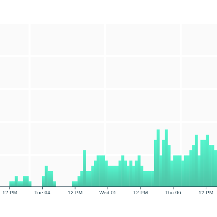
12 PM
Tue 04
12 PM
Wed 05
12 PM
Thu 06
12 PM