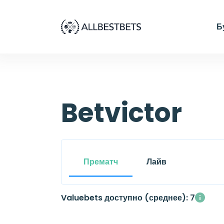
Б
Betvictor
Прематч
Лайв
Valuebets доступно (среднее): 7