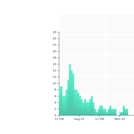
26
24
22
20
18
16
14
12
10
8
6
4
2
0
12 PM
Aug 02
12 PM
Mon 03