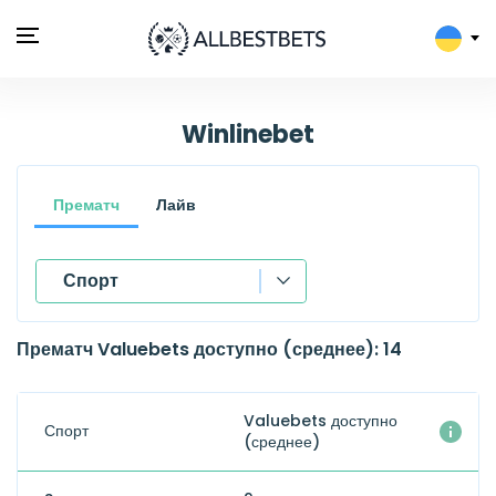
Winlinebet
Прематч
Лайв
Спорт
Время
Прематч Valuebets доступно (среднее): 14
Спорт
Valuebets доступно
Спорт
(среднее)