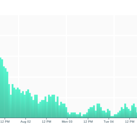
12 PM
Aug 02
12 PM
Mon 03
12 PM
Tue 04
12 PM