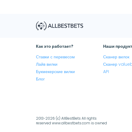
Как это работает?
Наши продук
Ставки с перевесом
Сканер вилок
Лайв вилки
Сканер value
Букмекерские вилки
API
Блог
2013-2026 (с) AllBestBets All rights
reserved
www.allbestbets.com is owned
and operated by Aspira Limited