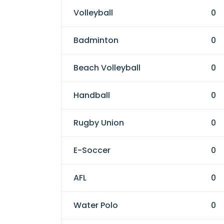
Volleyball
0
Badminton
0
Beach Volleyball
0
Handball
0
Rugby Union
0
E-Soccer
0
AFL
0
Water Polo
0