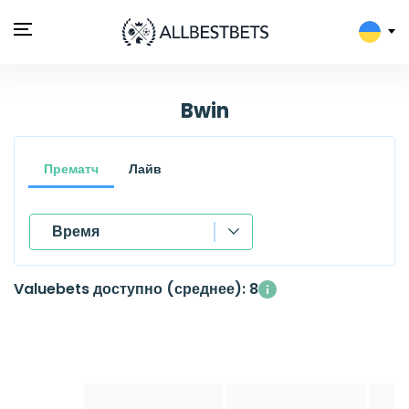
Bwin
Прематч
Лайв
Время
Время
Valuebets доступно (среднее): 8
Спорт