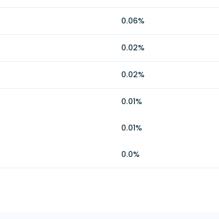
0.06
%
0.02
%
0.02
%
0.01
%
0.01
%
0.0
%