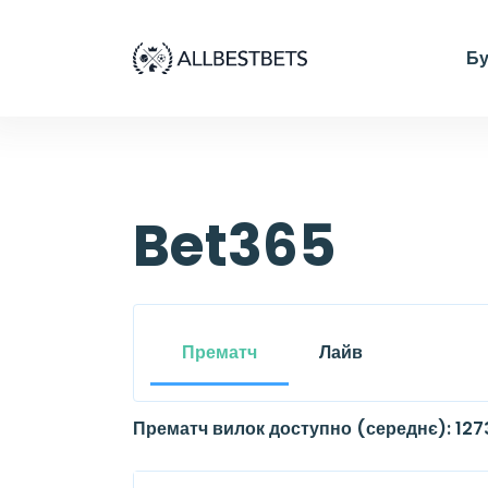
Бу
Bet365
Прематч
Лайв
Прематч вилок доступно (середнє): 127