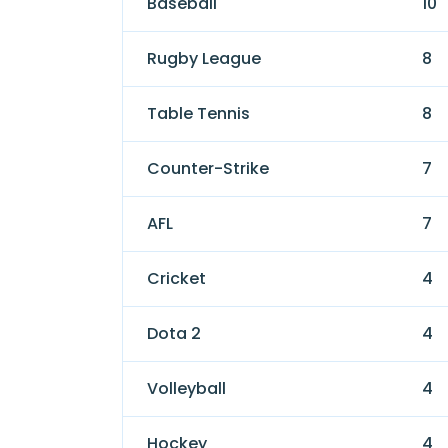
Baseball
10
Rugby League
8
Table Tennis
8
Counter-Strike
7
AFL
7
Cricket
4
Dota 2
4
Volleyball
4
Hockey
4