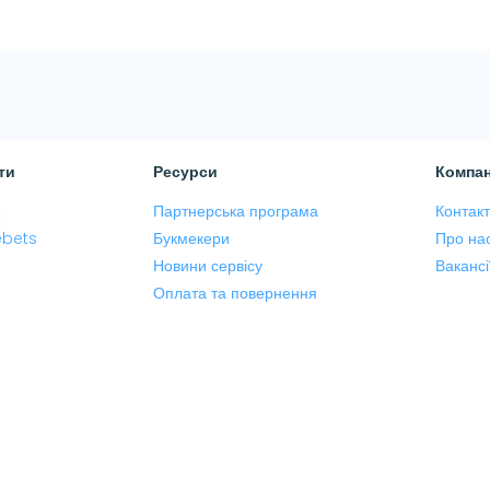
ти
Ресурси
Компан
Партнерська програма
Контак
ebets
Букмекери
Про на
Новини сервісу
Вакансі
Оплата та повернення
Політика приватності
Угода користувача
Privacy Settings