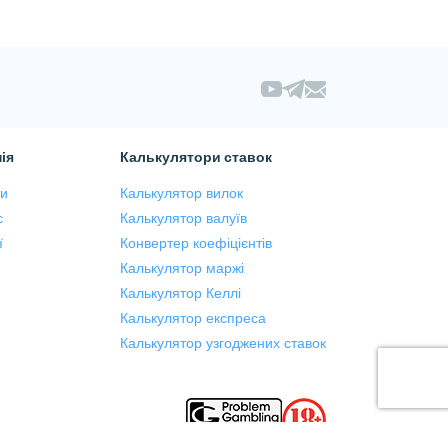
ія
Калькулятори ставок
ти
Калькулятор вилок
с
Калькулятор валуїв
ї
Конвертер коефіцієнтів
Калькулятор маржі
Калькулятор Келлі
Калькулятор експреса
Калькулятор узгоджених ставок