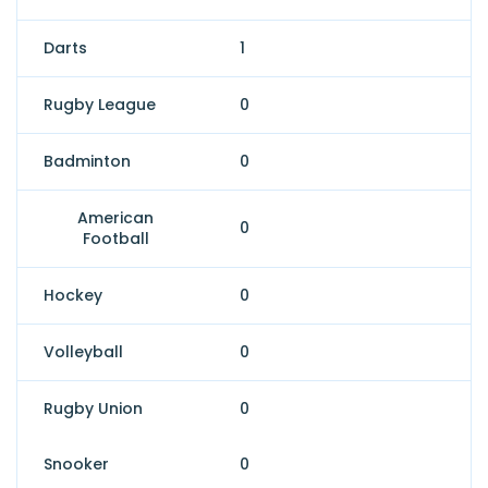
Darts
1
Rugby League
0
Badminton
0
American
0
Football
Hockey
0
Volleyball
0
Rugby Union
0
Snooker
0