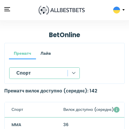
BetOnline
Прематч
Лайв
Спорт
Букмекери
Прематч вилок доступно (середнє): 142
Час
Спорт
Вилок доступно (середнє)
Спорт
MMA
36