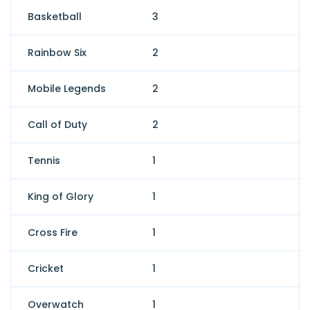
Basketball
3
Rainbow Six
2
Mobile Legends
2
Call of Duty
2
Tennis
1
King of Glory
1
Cross Fire
1
Cricket
1
Overwatch
1