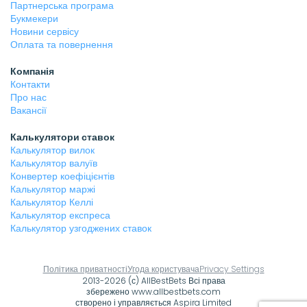
Партнерська програма
Букмекери
Новини сервісу
Оплата та повернення
Компанія
Контакти
Про нас
Вакансії
Калькулятори ставок
Калькулятор вилок
Калькулятор валуїв
Конвертер коефіцієнтів
Калькулятор маржі
Калькулятор Келлі
Калькулятор експреса
Калькулятор узгоджених ставок
Політика приватності
Угода користувача
Privacy Settings
2013-2026 (с) AllBestBets Всі права
збережено
www.allbestbets.com
створено і управляється Aspira Limited