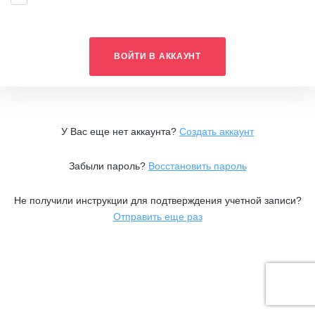
ВОЙТИ В АККАУНТ
У Вас еще нет аккаунта?
Создать аккаунт
Забыли пароль?
Восстановить пароль
Не получили инструкции для подтверждения учетной записи?
Отправить еще раз