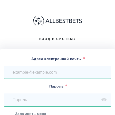
ВХОД В СИСТЕМУ
Адрес электронной почты
Пароль
Запомнить меня