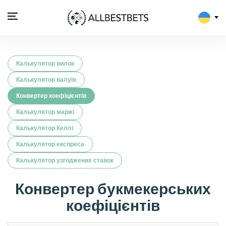
Калькулятор вилок
Калькулятор валуїв
Конвертер коефіцієнтів
Калькулятор маржі
Калькулятор Келлі
Калькулятор експреса
Калькулятор узгоджених ставок
Конвертер букмекерських
коефіцієнтів