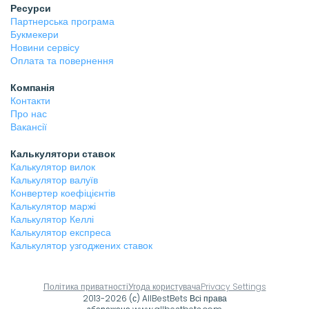
Ресурси
Партнерська програма
Букмекери
Новини сервісу
Оплата та повернення
Компанія
Контакти
Про нас
Вакансії
Калькулятори ставок
Калькулятор вилок
Калькулятор валуїв
Конвертер коефіцієнтів
Калькулятор маржі
Калькулятор Келлі
Калькулятор експреса
Калькулятор узгоджених ставок
Політика приватності
Угода користувача
Privacy Settings
2013-2026 (с) AllBestBets Всі права