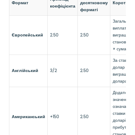
Формат
десятковому
Короткий 
коефіцієнта
форматі
Загальна
виплата в р
Європейський
2.50
2.50
виграшу
становить 
× сума ста
За ставки 1
долар чист
Англійський
3/2
2.50
виграш буде
долара
Додатне
значення
означає, щ
ставки 100
Американський
+150
2.50
доларів чи
прибуток
становитим