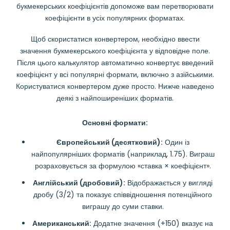
букмекерських коефіцієнтів допоможе вам перетворювати
коефіцієнти в усіх популярних форматах.
Щоб скористатися конвертером, необхідно ввести
значення букмекерського коефіцієнта у відповідне поле.
Після цього калькулятор автоматично конвертує введений
коефіцієнт у всі популярні формати, включно з азійськими.
Користуватися конвертером дуже просто. Нижче наведено
деякі з найпоширеніших форматів.
Основні формати:
Європейський (десятковий):
Один із
найпопулярніших форматів (наприклад, 1.75). Виграш
розраховується за формулою «ставка × коефіцієнт».
Англійський (дробовий):
Відображається у вигляді
дробу (3/2) та показує співвідношення потенційного
виграшу до суми ставки.
Американський:
Додатне значення (+150) вказує на