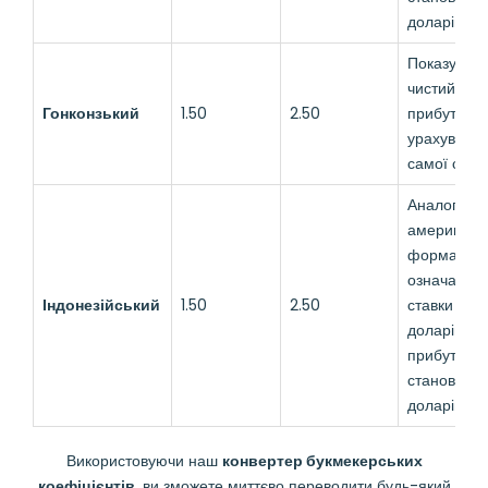
доларів
Показує л
чистий
Гонконзький
1.50
2.50
прибуток, б
урахуванн
самої став
Аналогічни
американс
формату: +
означає, щ
Індонезійський
1.50
2.50
ставки 100
доларів
прибуток
становитим
доларів
Використовуючи наш
конвертер букмекерських
коефіцієнтів
, ви зможете миттєво переводити будь-який