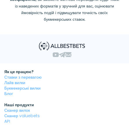
із наведених форматів у зручний для вас, оцінювати
ймовірність подій і підвищувати точність своїх
букмекерських ставок.
Як це працює?
Ставки з перевагою
Лайв вилки
Букмекерські вилки
Блог
Наші продукти
Сканер вилок
Сканер valuebets
API