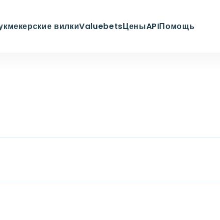
укмекерские вилки
Valuebets
Цены
API
Помощь