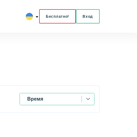
Бесплатно!
Вход
Время
Время
Спорт