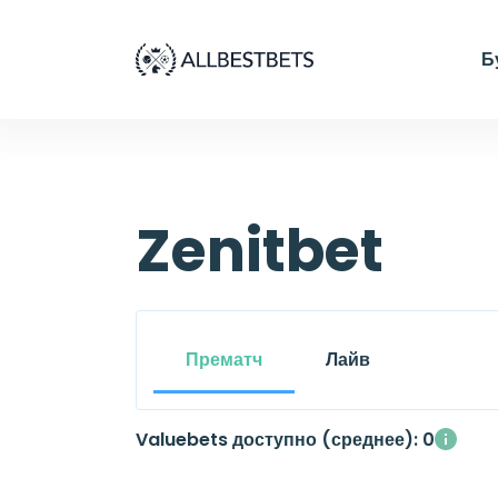
Б
Zenitbet
Прематч
Лайв
Valuebets доступно (среднее): 0