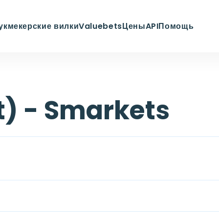
укмекерские вилки
Valuebets
Цены
API
Помощь
t) - Smarkets