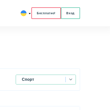
Бесплатно!
Вход
Спорт
Время
Спорт