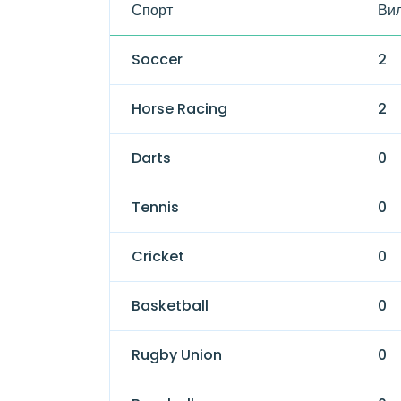
Спорт
Вил
Soccer
2
Horse Racing
2
Darts
0
Tennis
0
Cricket
0
Basketball
0
Rugby Union
0