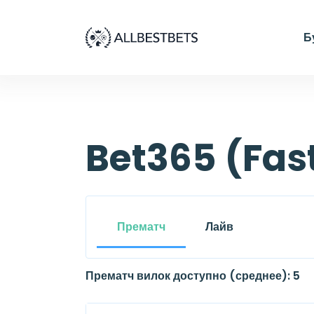
Б
Bet365 (Fas
Прематч
Лайв
Прематч вилок доступно (среднее): 5