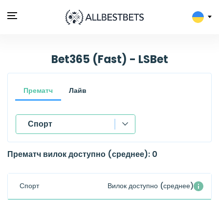
Bet365 (Fast) - LSBet
Прематч
Лайв
Спорт
Время
Прематч вилок доступно (среднее): 0
Спорт
Спорт
Вилок доступно (среднее)