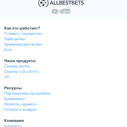
Как это работает?
Ставки с перевесом
Лайв вилки
Букмекерские вилки
Блог
Наши продукты
Сканер вилок
Сканер valuebets
API
Ресурсы
Партнерская программа
Букмекеры
Новости сервиса
Оплата и возврат
Компания
Контакты