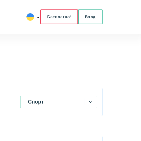
Бесплатно!
Вход
Спорт
Время
Спорт