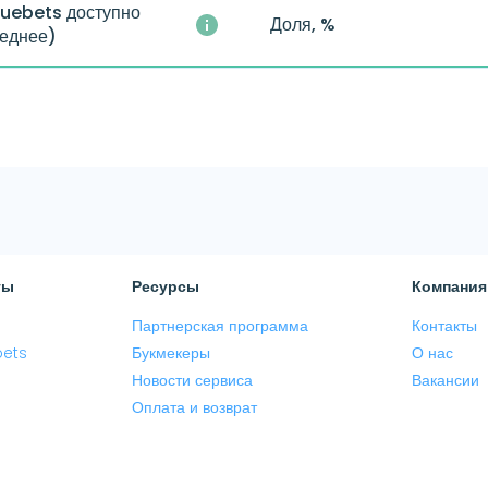
uebets доступно
Доля, %
еднее)
ты
Ресурсы
Компания
Партнерская программа
Контакты
bets
Букмекеры
О нас
Новости сервиса
Вакансии
Оплата и возврат