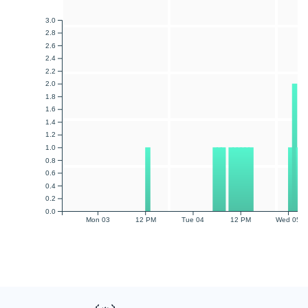
3.0
2.8
2.6
2.4
2.2
2.0
1.8
1.6
1.4
1.2
1.0
0.8
0.6
0.4
0.2
0.0
Mon 03
12 PM
Tue 04
12 PM
Wed 05