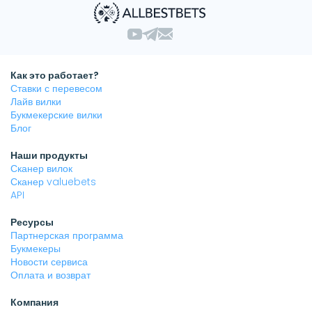
Как это работает?
Ставки с перевесом
Лайв вилки
Букмекерские вилки
Блог
Наши продукты
Сканер вилок
Сканер valuebets
API
Ресурсы
Партнерская программа
Букмекеры
Новости сервиса
Оплата и возврат
Компания