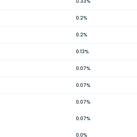
0.33
%
0.2
%
0.2
%
0.13
%
0.07
%
0.07
%
0.07
%
0.07
%
0.0
%