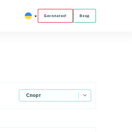
Бесплатно!
Вход
Спорт
Время
Спорт