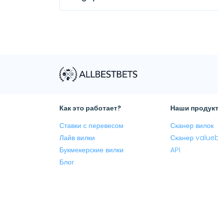
Как это работает?
Наши продук
Ставки с перевесом
Сканер вилок
Лайв вилки
Сканер value
Букмекерские вилки
API
Блог