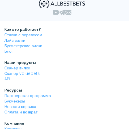
Как это работает?
Ставки с перевесом
Лайв вилки
Букмекерские вилки
Блог
Наши продукты
Сканер вилок
Сканер valuebets
API
Ресурсы
Партнерская программа
Букмекеры
Новости сервиса
Оплата и возврат
Компания
Контакты