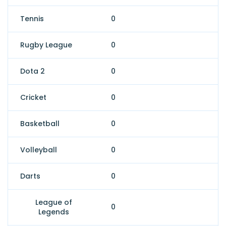
Tennis
0
Rugby League
0
Dota 2
0
Cricket
0
Basketball
0
Volleyball
0
Darts
0
League of
0
Legends