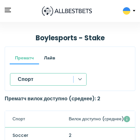
Boylesports - Stake
Прематч
Лайв
Спорт
Время
Прематч вилок доступно (среднее): 2
Спорт
Спорт
Вилок доступно (среднее)
Soccer
2