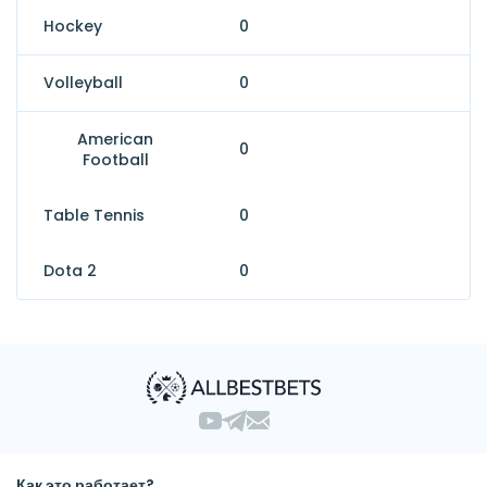
Hockey
0
Volleyball
0
American
0
Football
Table Tennis
0
Dota 2
0
Как это работает?