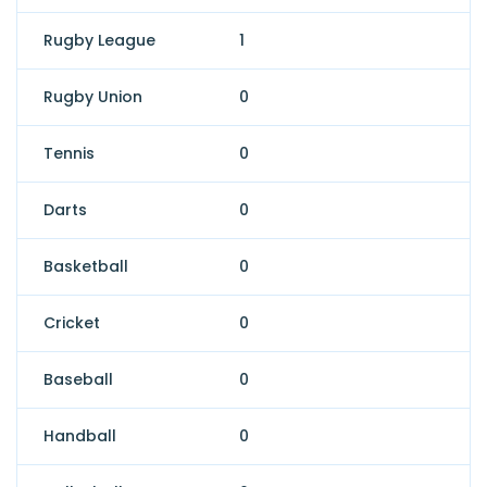
Rugby League
1
Rugby Union
0
Tennis
0
Darts
0
Basketball
0
Cricket
0
Baseball
0
Handball
0