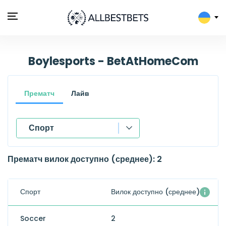
Boylesports - BetAtHomeCom
Прематч
Лайв
Спорт
Время
Прематч вилок доступно (среднее): 2
Спорт
Спорт
Вилок доступно (среднее)
Soccer
2