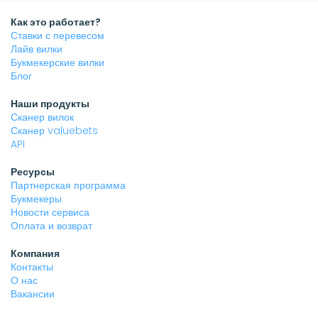
Как это работает?
Ставки с перевесом
Лайв вилки
Букмекерские вилки
Блог
Наши продукты
Сканер вилок
Сканер valuebets
API
Ресурсы
Партнерская программа
Букмекеры
Новости сервиса
Оплата и возврат
Компания
Контакты
О нас
Вакансии