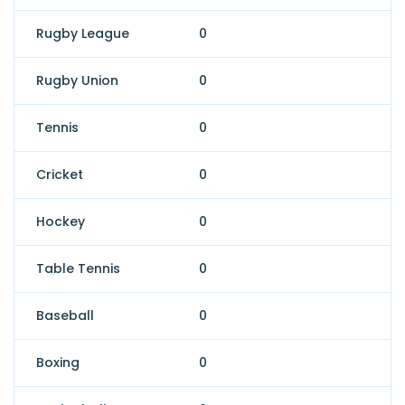
Rugby League
0
Rugby Union
0
Tennis
0
Cricket
0
Hockey
0
Table Tennis
0
Baseball
0
Boxing
0