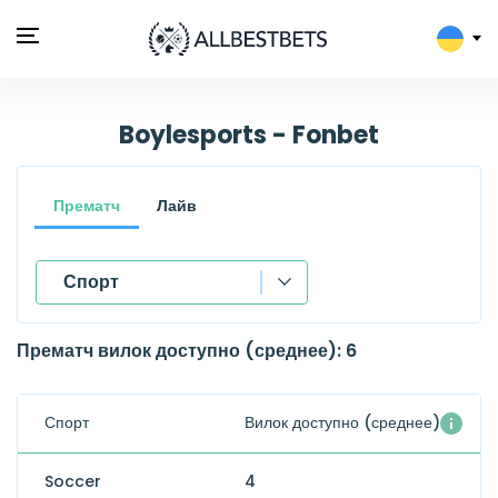
Boylesports - Fonbet
Прематч
Лайв
Спорт
Время
Прематч вилок доступно (среднее): 6
Спорт
Спорт
Вилок доступно (среднее)
Soccer
4