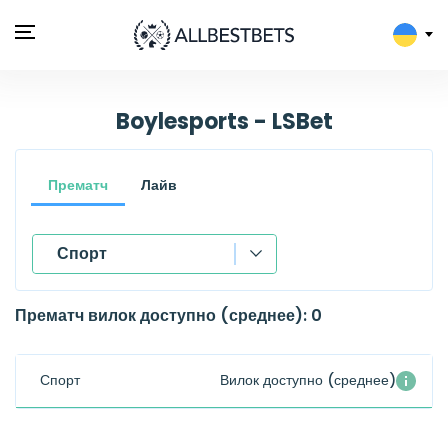
Boylesports - LSBet
Прематч
Лайв
Спорт
Время
Прематч вилок доступно (среднее): 0
Спорт
Спорт
Вилок доступно (среднее)