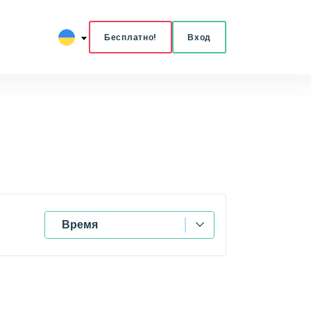
Бесплатно!
Вход
Время
Время
Спорт