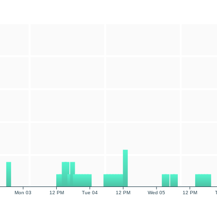
Mon 03
12 PM
Tue 04
12 PM
Wed 05
12 PM