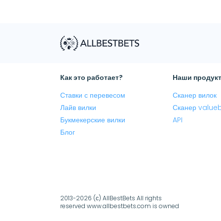
Как это работает?
Наши продук
Ставки с перевесом
Сканер вилок
Лайв вилки
Сканер value
Букмекерские вилки
API
Блог
2013-2026 (с) AllBestBets All rights
reserved
www.allbestbets.com is owned
and operated by Aspira Limited