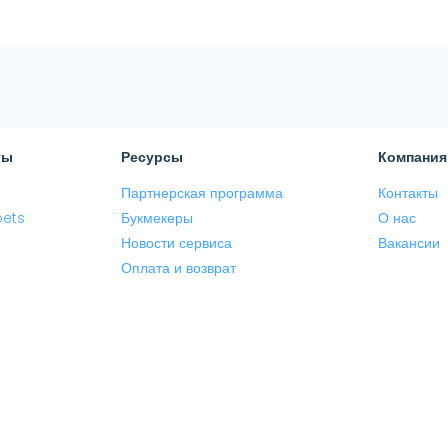
ты
Ресурсы
Компания
Партнерская программа
Контакты
bets
Букмекеры
О нас
Новости сервиса
Вакансии
Оплата и возврат
Политика приватности
Пользовательское соглашение
Privacy Se