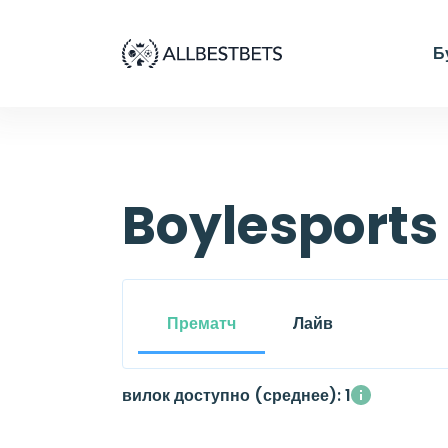
Б
Boylesports
Прематч
Лайв
вилок доступно (среднее): 1