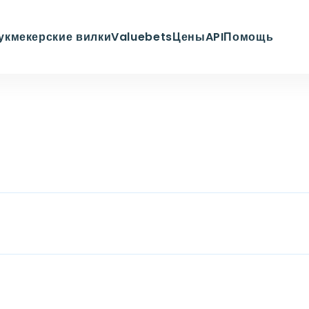
укмекерские вилки
Valuebets
Цены
API
Помощь