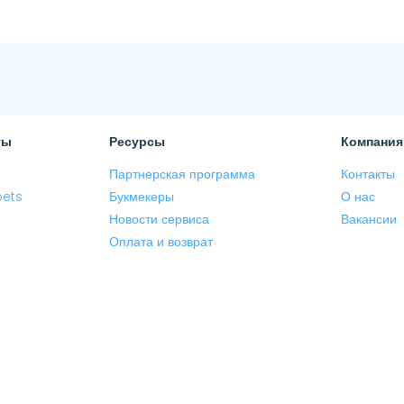
ты
Ресурсы
Компания
Партнерская программа
Контакты
bets
Букмекеры
О нас
Новости сервиса
Вакансии
Оплата и возврат
Политика приватности
Пользовательское соглашение
Privacy Se