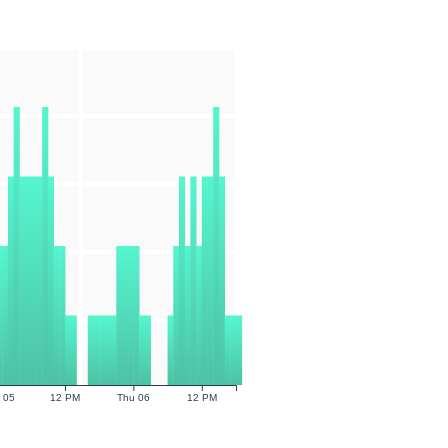
 05
12 PM
Thu 06
12 PM