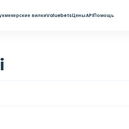
укмекерские вилки
Valuebets
Цены
API
Помощь
i