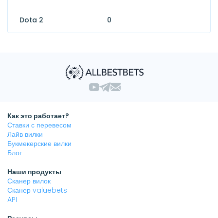
Dota 2
0
Как это работает?
Ставки с перевесом
Лайв вилки
Букмекерские вилки
Блог
Наши продукты
Сканер вилок
Сканер valuebets
API