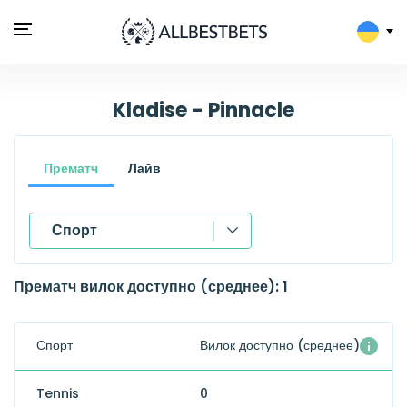
Kladise - Pinnacle
Прематч
Лайв
Спорт
Время
Прематч вилок доступно (среднее): 1
Спорт
Спорт
Вилок доступно (среднее)
Tennis
0