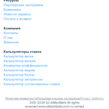
Ресурсы
Партнерская программа
Букмекеры
Новости сервиса
Оплата и возврат
Компания
Контакты
О нас
Вакансии
Калькуляторы ставок
Калькулятор вилок
Калькулятор валуев
Конвертер коэффициентов
Калькулятор маржи
Калькулятор Келли
Калькулятор экспрессов
Калькулятор согласованных ставок
Политика приватности
Пользовательское соглашение
Privacy Settings
2013-2026 (с) AllBestBets All rights
reserved
www.allbestbets.com is owned