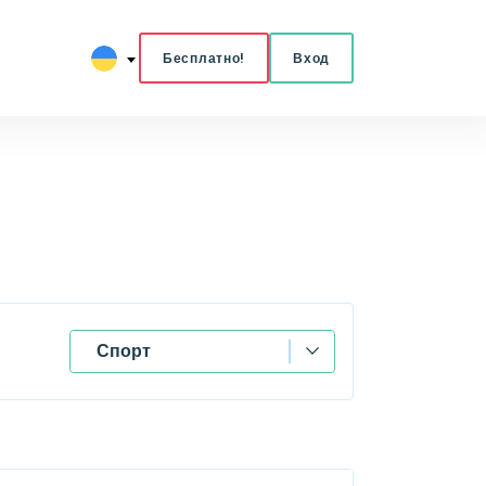
Бесплатно!
Вход
Спорт
Время
Спорт