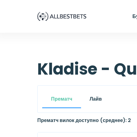
Б
Kladise - Q
Прематч
Лайв
Прематч вилок доступно (среднее): 2