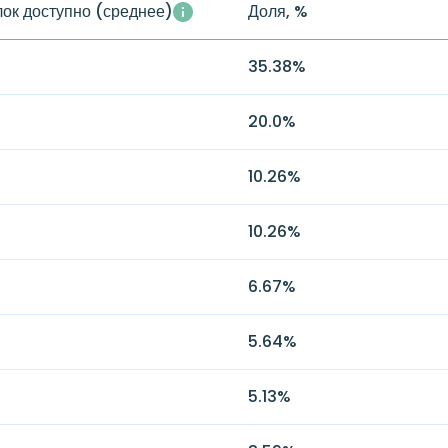
ок доступно (среднее)
Доля, %
35.38
%
20.0
%
10.26
%
10.26
%
6.67
%
5.64
%
5.13
%