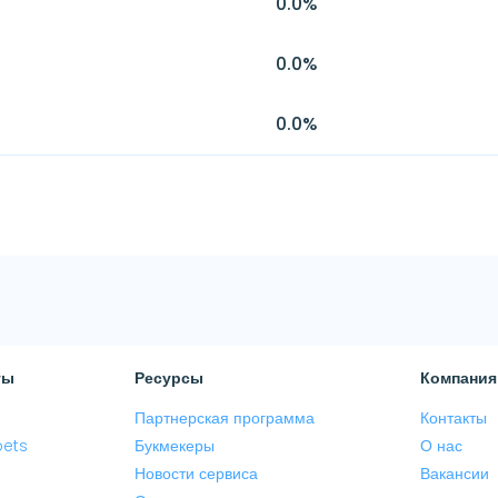
0.0
%
0.0
%
0.0
%
ты
Ресурсы
Компания
Партнерская программа
Контакты
bets
Букмекеры
О нас
Новости сервиса
Вакансии