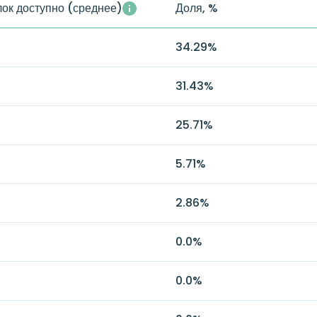
ок доступно (среднее)
Доля, %
34.29
%
31.43
%
25.71
%
5.71
%
2.86
%
0.0
%
0.0
%