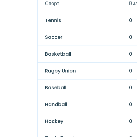
Спорт
Вил
Tennis
0
Soccer
0
Basketball
0
Rugby Union
0
Baseball
0
Handball
0
Hockey
0