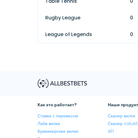
Table Tennis
0
Rugby League
0
League of Legends
0
Как это работает?
Наши продук
Ставки с перевесом
Сканер вилок
Лайв вилки
Сканер value
Букмекерские вилки
API