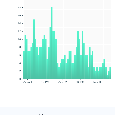
18
16
14
12
10
8
6
4
2
0
August
12 PM
Aug 02
12 PM
Mon 03
12