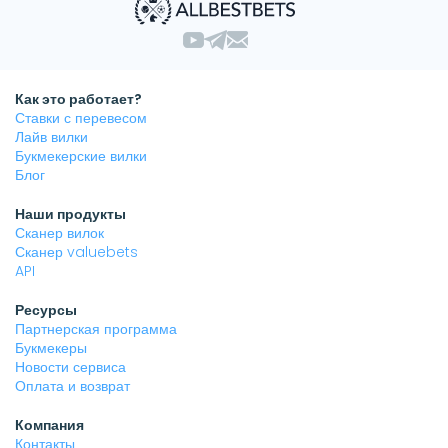
Как это работает?
Ставки с перевесом
Лайв вилки
Букмекерские вилки
Блог
Наши продукты
Сканер вилок
Сканер valuebets
API
Ресурсы
Партнерская программа
Букмекеры
Новости сервиса
Оплата и возврат
Компания
Контакты