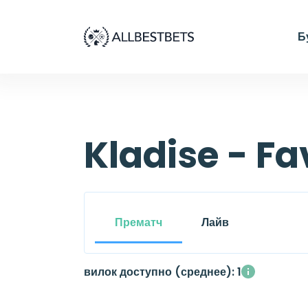
Б
Kladise - Fa
Прематч
Лайв
вилок доступно (среднее): 1