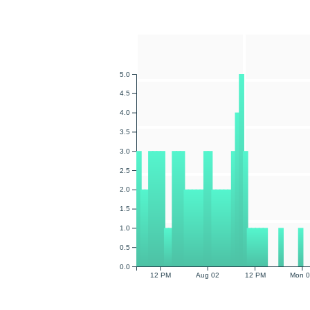
5.0
4.5
4.0
3.5
3.0
2.5
2.0
1.5
1.0
0.5
0.0
12 PM
Aug 02
12 PM
Mon 