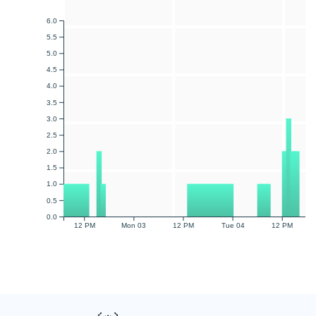
6.0
5.5
5.0
4.5
4.0
3.5
3.0
2.5
2.0
1.5
1.0
0.5
0.0
12 PM
Mon 03
12 PM
Tue 04
12 PM