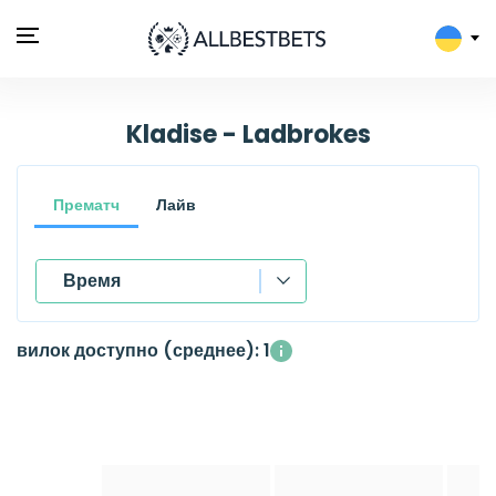
Kladise - Ladbrokes
Прематч
Лайв
Время
Время
вилок доступно (среднее): 1
Спорт