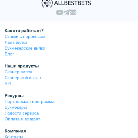
Как это работает?
Ставки с перевесом
Лайв вилки
Букмекерские вилки
Блог
Наши продукты
Сканер вилок
Сканер valuebets
API
Ресурсы
Партнерская программа
Букмекеры
Новости сервиса
Оплата и возврат
Компания
Контакты