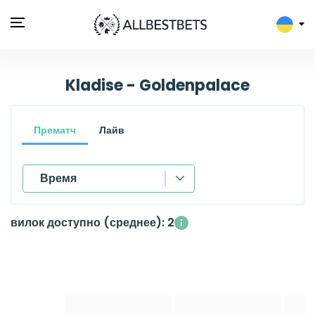
Kladise - Goldenpalace
Прематч
Лайв
Время
Время
вилок доступно (среднее): 2
Спорт