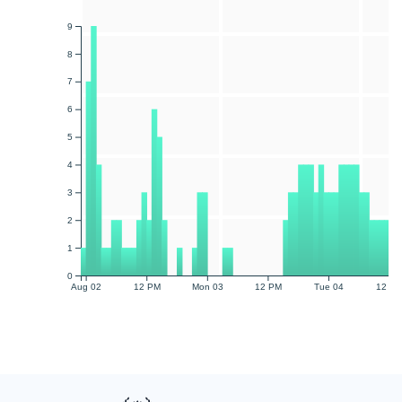
9
8
7
6
5
4
3
2
1
0
Aug 02
12 PM
Mon 03
12 PM
Tue 04
12 P