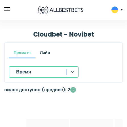
Cloudbet - Novibet
Прематч
Лайв
Время
Время
вилок доступно (среднее): 2
Спорт