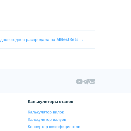
дновогодняя распродажа на AllBestBets →
Калькуляторы ставок
Калькулятор вилок
Калькулятор валуев
Конвертер коэффициентов