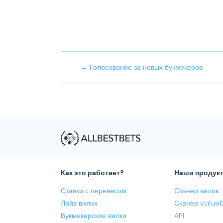
← Голосование за новых букмекеров
Как это работает?
Наши продук
Ставки с перевесом
Сканер вилок
Лайв вилки
Сканер value
Букмекерские вилки
API