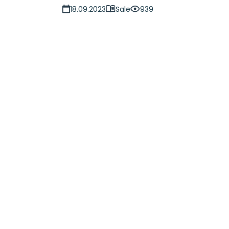
18.09.2023
Sale
939