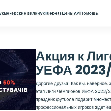
укмекерские вилки
Valuebets
Цены
API
Помощь
Акция к Ли
УЕФА 2023
Дорогие друзья! Как вы, наверное, 
этап Лиги Чемпионов УЕФА 2023/2
праздник футбола подарит множест
профессиональных игроков ждет е