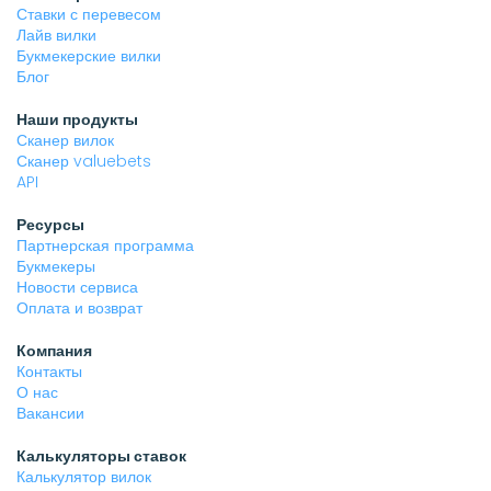
Ставки с перевесом
Лайв вилки
Букмекерские вилки
Блог
Наши продукты
Сканер вилок
Сканер valuebets
API
Ресурсы
Партнерская программа
Букмекеры
Новости сервиса
Оплата и возврат
Компания
Контакты
О нас
Вакансии
Калькуляторы ставок
Калькулятор вилок