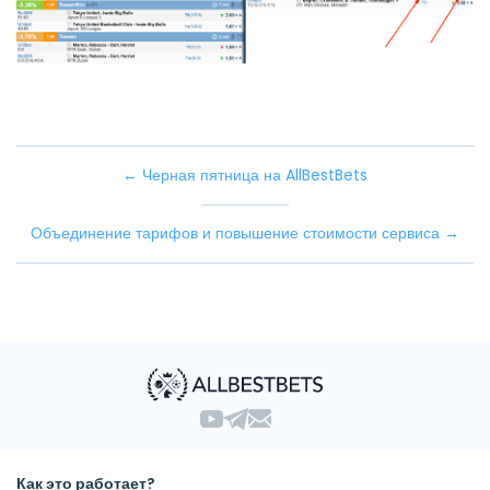
← Черная пятница на AllBestBets
Объединение тарифов и повышение стоимости сервиса →
Как это работает?